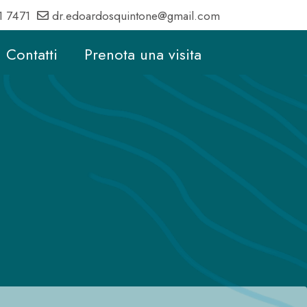
1 7471
dr.edoardosquintone@gmail.com
Contatti
Prenota una visita