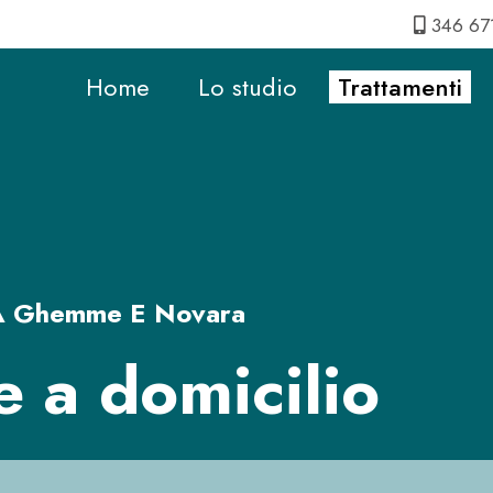
346 67
Home
Lo studio
Trattamenti
i A Ghemme E Novara
 e a domicilio