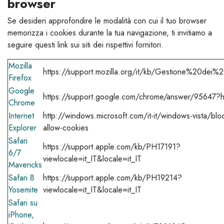
browser
Se desideri approfondire le modalità con cui il tuo browser
memorizza i cookies durante la tua navigazione, ti invitiamo a
seguire questi link sui siti dei rispettivi fornitori.
Mozilla
https://support.mozilla.org/it/kb/Gestione%20dei%
Firefox
Google
https://support.google.com/chrome/answer/95647?hl
Chrome
Internet
http://windows.microsoft.com/it-it/windows-vista/bloc
Explorer
allow-cookies
Safari
https://support.apple.com/kb/PH17191?
6/7
viewlocale=it_IT&locale=it_IT
Mavericks
Safari 8
https://support.apple.com/kb/PH19214?
Yosemite
viewlocale=it_IT&locale=it_IT
Safari su
iPhone,