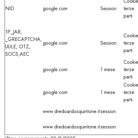
Cooki
NID
google.com
Session
terze
parti
1P_JAR,
Cooki
_GRECAPTCHA,
google.com
Session
terze
UULE, OTZ,
parti
SOCS,AEC
Cooki
google.com
1 mese
terze
parti
Cooki
google.com
1 mese
terze
parti
www.dredoardosquintone.it
session
www.dredoardosquintone.it
session